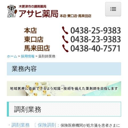
ホーム
店舗紹介
本店
ホーム
採用情報
薬剤師業務
東口店
業務内容
馬来田店
薬学生実務実習
採用情報
薬剤師業務
調剤業務
薬局事務
・調剤業務 〔
保険調剤：
保険医療機関が処方箋を患者さま
に