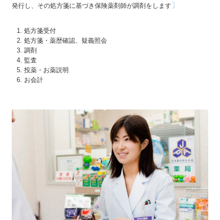
よくある質問
〕
発行し、その処方箋に基づき保険薬剤師が調剤をします
募集要項
処方箋受付
処方箋・薬歴確認、疑義照会
応募フォーム
調剤
監査
薬局の日々
投薬・お薬説明
お会計
お問い合わせ
個人情報について
2022年フォトギャラリー